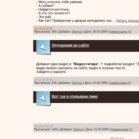
- Могу угостить тебя ужином.
- А собаке?
- Найдется косточка.
- А что это за место?
- Это рай.
- Как так? Привратник у дворца неподалеку ска
...
Читать дальш
Просмотров:
930
|
Добавил:
Shpiyon
|
Дата:
26.05.2009
|
Комментарии (0)
Улучшения на сайте
+
Добавил одно видео в: "
Видео:гитара
",
подработал раздел: "
видео можно смотреть на сайте, видео в полном тексте.
Зайдите и оцените.
Просмотров:
878
|
Добавил:
Shpiyon
|
Дата:
22.05.2009
|
Комментарии (0)
Вот так я открываю пиво
Просмотров:
1183
|
Добавил:
Shpiyon
|
Дата:
21.05.2009
|
Комментарии (1)
1
2
3
4
»