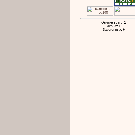
Онлайн всего:
1
Левых:
1
Зарегенных:
0