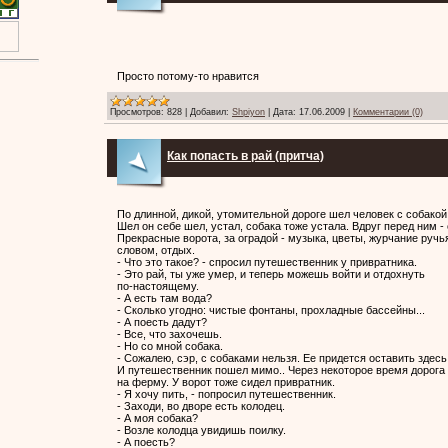
Просто потому-то нравится
Просмотров:
828
|
Добавил:
Shpiyon
|
Дата:
17.06.2009
|
Комментарии (0)
Как попасть в рай (притча)
По длинной, дикой, утомительной дороге шел человек с собакой
Шел он себе шел, устал, собака тоже устала. Вдруг перед ним - 
Прекрасные ворота, за оградой - музыка, цветы, журчание ручь
словом, отдых.
- Что это такое? - спросил путешественник у привратника.
- Это рай, ты уже умер, и теперь можешь войти и отдохнуть
по-настоящему.
- А есть там вода?
- Сколько угодно: чистые фонтаны, прохладные бассейны...
- А поесть дадут?
- Все, что захочешь.
- Но со мной собака.
- Сожалею, сэр, с собаками нельзя. Ее придется оставить здесь
И путешественник пошел мимо.. Через некоторое время дорога 
на ферму. У ворот тоже сидел привратник.
- Я хочу пить, - попросил путешественник.
- Заходи, во дворе есть колодец.
- А моя собака?
- Возле колодца увидишь поилку.
- А поесть?