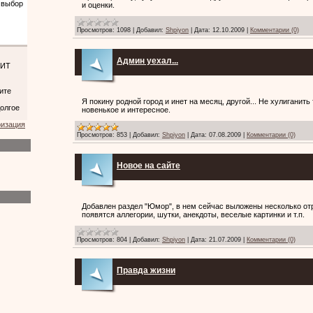
и оценки.
Просмотров:
1098
|
Добавил:
Shpiyon
|
Дата:
12.10.2009
|
Комментарии (0)
Админ уехал...
Я покину родной город и инет на месяц, другой... Не хулиганить
новенькое и интересное.
ризация
Просмотров:
853
|
Добавил:
Shpiyon
|
Дата:
07.08.2009
|
Комментарии (0)
Новое на сайте
Добавлен раздел "Юмор", в нем сейчас выложены несколько отр
появятся аллегории, шутки, анекдоты, веселые картинки и т.п.
Просмотров:
804
|
Добавил:
Shpiyon
|
Дата:
21.07.2009
|
Комментарии (0)
Правда жизни