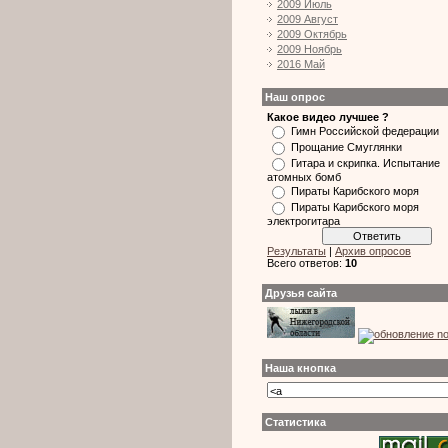
2009 Июль
2009 Август
2009 Октябрь
2009 Ноябрь
2016 Май
Наш опрос
Какое видео лучшее ?
Гимн Российской федерации
Прощание Смуглянки
Гитара и скрипка. Испытание
атомных бомб
Пираты Карибского моря
Пираты Карибского моря
электрогитара
Результаты
|
Архив опросов
Всего ответов:
10
Друзья сайта
Наша кнопка
Статистика