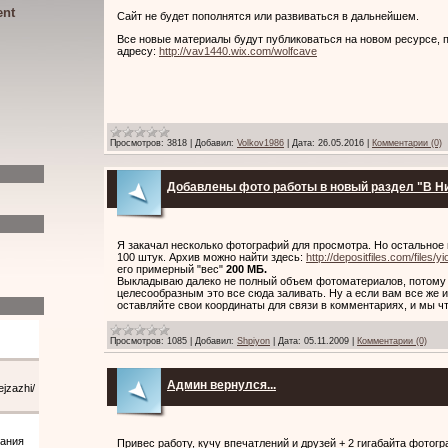
ent
Сайт не будет пополнятся или развиваться в дальнейшем.
Все новые материалы будут публиковаться на новом ресурсе, 
адресу:
http://vav1440.wix.com/wolfcave
Просмотров:
3818
|
Добавил:
Volkov1986
|
Дата:
26.05.2016
|
Комментарии (0)
Добавлены фото работы в новый раздел "В Н
Я закачал несколько фотографий для просмотра. Но остальное 
100 штук. Архив можно найти здесь:
http://depositfiles.com/files/y
его примерный "вес"
200 МБ.
Выкладываю далеко не полный объем фотоматериалов, потому 
целесообразным это все сюда заливать. Ну а если вам все же и
оставляйте свои координаты для связи в комментариях, и мы ч
Просмотров:
1085
|
Добавил:
Shpiyon
|
Дата:
05.11.2009
|
Комментарии (0)
Админ вернулся...
Привес работу, кучу впечатлений и друзей + 2 гигабайта фотог