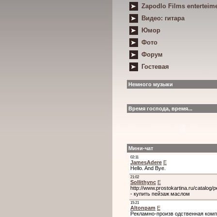
Zapodlo Films enterteim
Видео: гитара
Юмор
Фото
Форум
Гостевая
Немного музыки
Время господа, время...
Мини-чат