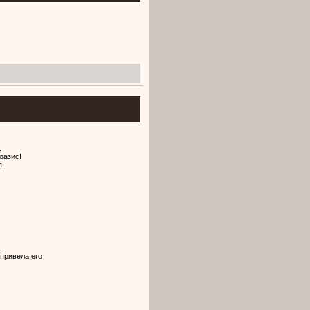
.
оазис!
я,
.
привела его