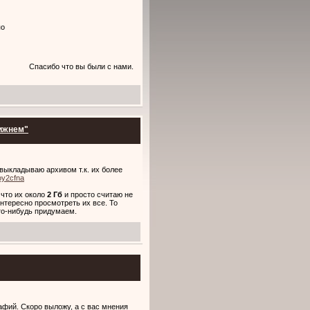
по
Спасибо что вы были с нами.
ижнем"
выкладываю архивом т.к. их более
ioy2cfna
что их около
2 Гб
и просто считаю не
нтересно просмотреть их все. То
то-нибудь придумаем.
рафий. Скоро выложу, а с вас мнения