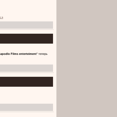
е »
Z
apodlo Films enterteiment
" теперь